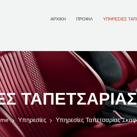
ΑΡΧΙΚΉ
ΠΡΟΦΊΛ
ΥΠΗΡΕΣΊΕΣ ΤΑΠ
ΕΣ ΤΑΠΕΤΣΑΡΊΑ
ome
Υπηρεσίες
Υπηρεσίες Ταπετσαρίας Σκα