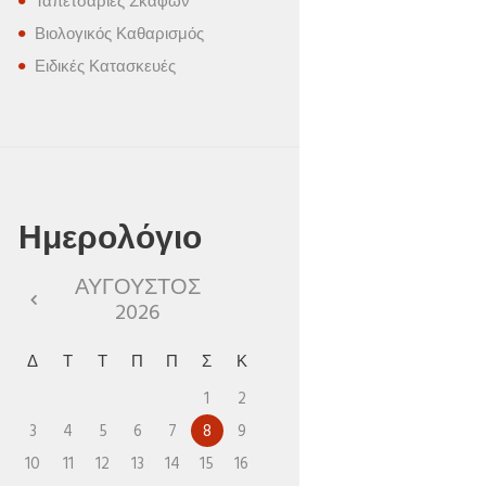
Ταπετσαρίες Σκαφών
Βιολογικός Καθαρισμός
Ειδικές Κατασκευές
Ημερολόγιο
ΑΎΓΟΥΣΤΟΣ
2026
Δ
Τ
Τ
Π
Π
Σ
Κ
1
2
3
4
5
6
7
8
9
10
11
12
13
14
15
16