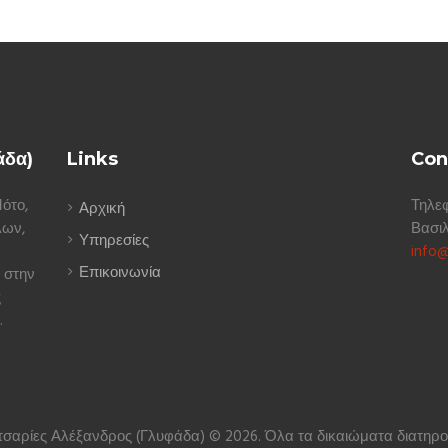
άδα)
Links
Con
ότο,
Τηλε
Αρχική
λων,
Βασιλ
Υπηρεσίες
info@
Επικοινωνία
 στην
ς
.
σαρίες Αλέξανδρος (Γλυφάδα) © 2026. Όλα τα δικαιώματα διατηρο