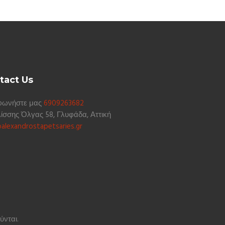
tact Us
φωνήστε μας
6909263682
ίσσης Όλγας 58, Γλυφάδα, Αττική
alexandrostapetsaries.gr
ύνται.