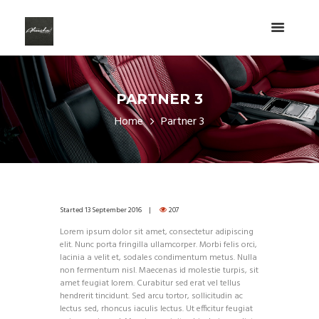
PARTNER 3
Home
Partner 3
Started
13 September 2016
207
Lorem ipsum dolor sit amet, consectetur adipiscing
elit. Nunc porta fringilla ullamcorper. Morbi felis orci,
lacinia a velit et, sodales condimentum metus. Nulla
non fermentum nisl. Maecenas id molestie turpis, sit
amet feugiat lorem. Curabitur sed erat vel tellus
hendrerit tincidunt. Sed arcu tortor, sollicitudin ac
lectus sed, rhoncus iaculis lectus. Ut efficitur feugiat