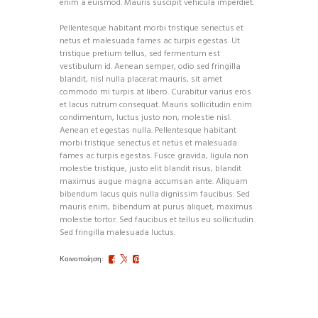
enim a euismod. Mauris suscipit vehicula imperdiet.
Pellentesque habitant morbi tristique senectus et
netus et malesuada fames ac turpis egestas. Ut
tristique pretium tellus, sed fermentum est
vestibulum id. Aenean semper, odio sed fringilla
blandit, nisl nulla placerat mauris, sit amet
commodo mi turpis at libero. Curabitur varius eros
et lacus rutrum consequat. Mauris sollicitudin enim
condimentum, luctus justo non, molestie nisl.
Aenean et egestas nulla. Pellentesque habitant
morbi tristique senectus et netus et malesuada
fames ac turpis egestas. Fusce gravida, ligula non
molestie tristique, justo elit blandit risus, blandit
maximus augue magna accumsan ante. Aliquam
bibendum lacus quis nulla dignissim faucibus. Sed
mauris enim, bibendum at purus aliquet, maximus
molestie tortor. Sed faucibus et tellus eu sollicitudin.
Sed fringilla malesuada luctus.
Κοινοποίηση: