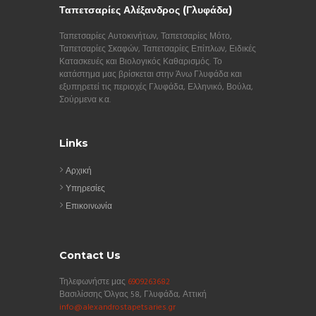
Ταπετσαρίες Αλέξανδρος (Γλυφάδα)
Ταπετσαρίες Αυτοκινήτων, Ταπετσαρίες Μότο,
Ταπετσαρίες Σκαφών, Ταπετσαρίες Επίπλων, Ειδικές
Κατασκευές και Βιολογικός Καθαρισμός. Το
κατάστημα μας βρίσκεται στην Άνω Γλυφάδα και
εξυπηρετεί τις περιοχές Γλυφάδα, Ελληνικό, Βούλα,
Σούρμενα κ.α.
Links
Αρχική
Υπηρεσίες
Επικοινωνία
Contact Us
Τηλεφωνήστε μας
6909263682
Βασιλίσσης Όλγας 58, Γλυφάδα, Αττική
info@alexandrostapetsaries.gr