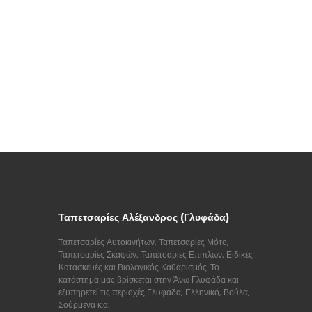
Ταπετσαρίες Αλέξανδρος (Γλυφάδα)
Ταπετσαρίες Αυτοκινήτων, Ταπετσαρίες Μότο,
Ταπετσαρίες Σκαφών, Ταπετσαρίες Επίπλων, Ειδικές
Κατασκευές και Βιολογικός Καθαρισμός. Το
κατάστημα μας βρίσκεται στην Άνω Γλυφάδα και
εξυπηρετεί τις περιοχές Γλυφάδα, Ελληνικό, Βούλα,
Σούρμενα κ.α.