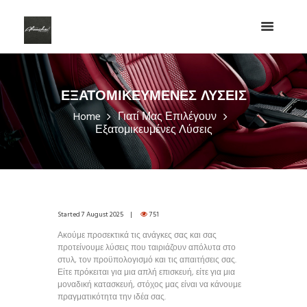
ΕΞΑΤΟΜΙΚΕΥΜΈΝΕΣ ΛΎΣΕΙΣ
Home
Γιατί Μας Επιλέγουν
Εξατομικευμένες Λύσεις
Started
7 August 2025
751
Ακούμε προσεκτικά τις ανάγκες σας και σας
προτείνουμε λύσεις που ταιριάζουν απόλυτα στο
στυλ, τον προϋπολογισμό και τις απαιτήσεις σας.
Είτε πρόκειται για μια απλή επισκευή, είτε για μια
μοναδική κατασκευή, στόχος μας είναι να κάνουμε
πραγματικότητα την ιδέα σας.